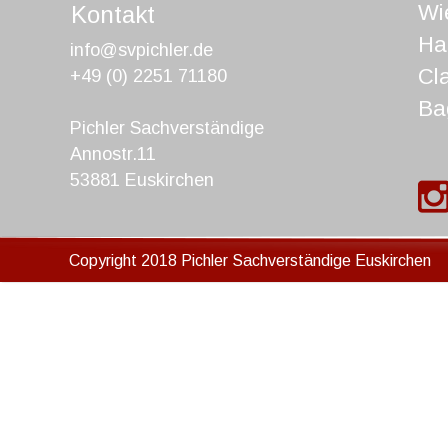
Wi
Kontakt 
Ha
info@svpichler.de
Cl
+49 (0) 2251 71180
Ba
Pichler Sachverständige
Annostr.11
53881 Euskirchen
Copyright 2018 Pichler Sachverständige Euskirchen